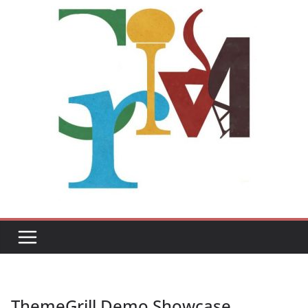
ThemeGrill Demo Showcase