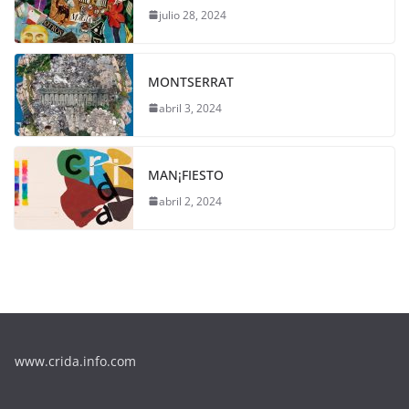
julio 28, 2024
MONTSERRAT
abril 3, 2024
MAN¡FIESTO
abril 2, 2024
www.crida.info.com