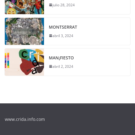
julio 28, 2024
MONTSERRAT
abril 3, 2024
MAN¡FIESTO
abril 2, 2024
www.crida.info.com