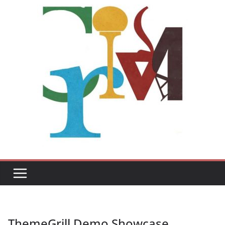
ThemeGrill Demo Showcase