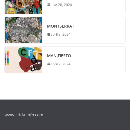
julio 28, 2024
MONTSERRAT
abril 3, 2024
MAN¡FIESTO
abril 2, 2024
www.crida.info.com