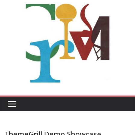
ThemeGrill Demo Showcase