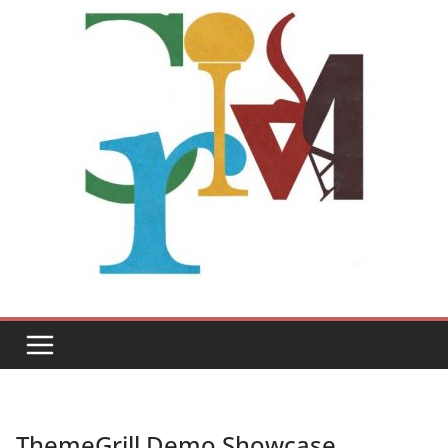
ThemeGrill Demo Showcase