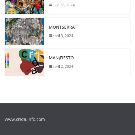
julio 28, 2024
MONTSERRAT
abril 3, 2024
MAN¡FIESTO
abril 2, 2024
www.crida.info.com