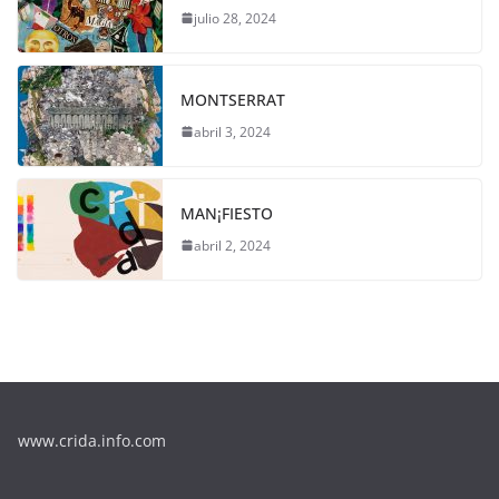
julio 28, 2024
MONTSERRAT
abril 3, 2024
MAN¡FIESTO
abril 2, 2024
www.crida.info.com