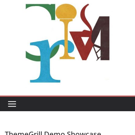
ThemeGrill Demo Showcase