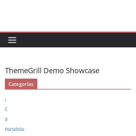
Saltar
al
contenido
ThemeGrill Demo Showcase
Categorías
¡
C
d
Portafolio