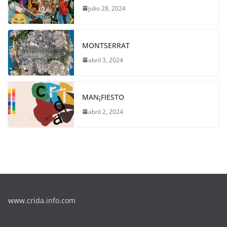
julio 28, 2024
MONTSERRAT
abril 3, 2024
MAN¡FIESTO
abril 2, 2024
www.crida.info.com