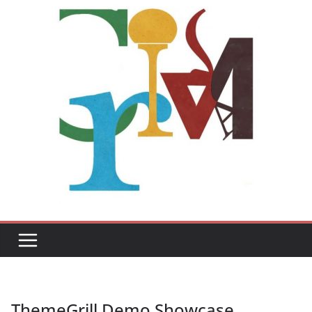
ThemeGrill Demo Showcase