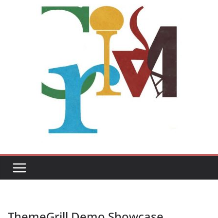
ThemeGrill Demo Showcase