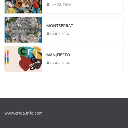
julio 28, 2024
MONTSERRAT
abril 3, 2024
MAN¡FIESTO
abril 2, 2024
www.crida.info.com