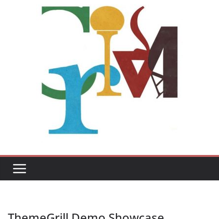
ThemeGrill Demo Showcase