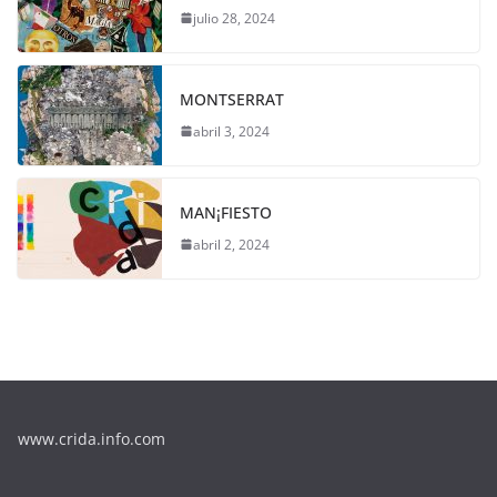
julio 28, 2024
MONTSERRAT
abril 3, 2024
MAN¡FIESTO
abril 2, 2024
www.crida.info.com