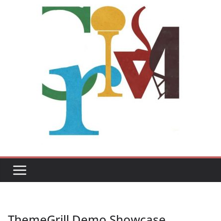
ThemeGrill Demo Showcase