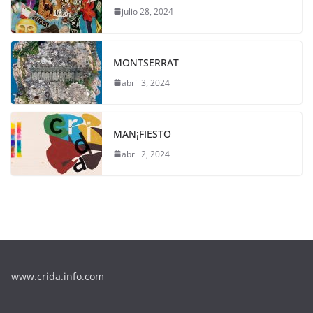
julio 28, 2024
MONTSERRAT
abril 3, 2024
MAN¡FIESTO
abril 2, 2024
www.crida.info.com