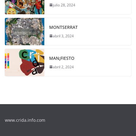
julio 28, 2024
MONTSERRAT
abril 3, 2024
MAN¡FIESTO
abril 2, 2024
www.crida.info.com