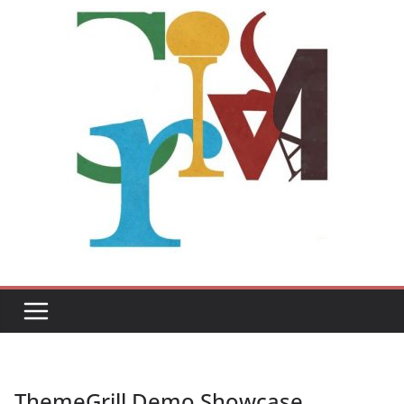
ThemeGrill Demo Showcase