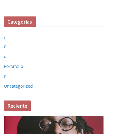
Categorías
¡
C
d
Portafolio
r
Uncategorized
Reciente