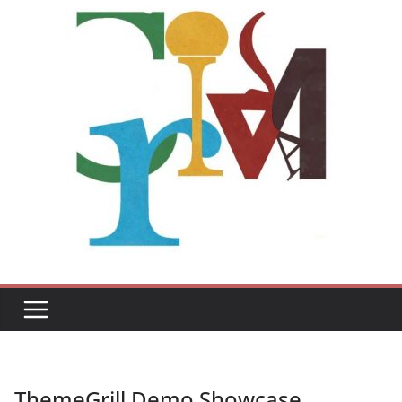
ThemeGrill Demo Showcase