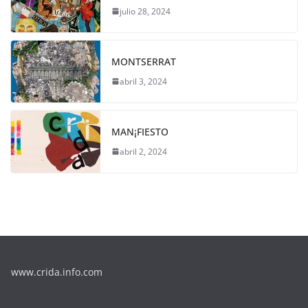
julio 28, 2024
MONTSERRAT
abril 3, 2024
MAN¡FIESTO
abril 2, 2024
www.crida.info.com