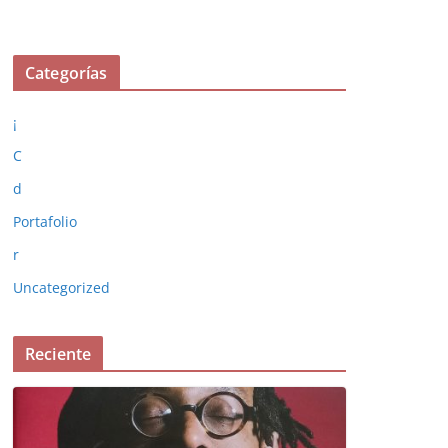
Categorías
¡
C
d
Portafolio
r
Uncategorized
Reciente