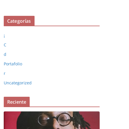
Categorías
¡
C
d
Portafolio
r
Uncategorized
Reciente