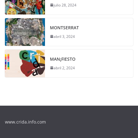
julio 28, 2024
MONTSERRAT
abril 3, 2024
MAN¡FIESTO
abril 2, 2024
www.crida.info.com