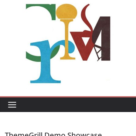
ThemeGrill Demo Showcase