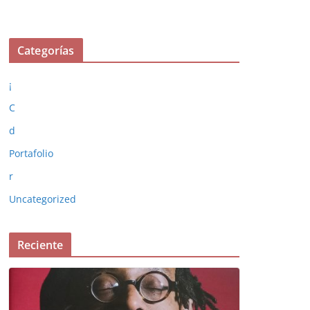
Categorías
¡
C
d
Portafolio
r
Uncategorized
Reciente