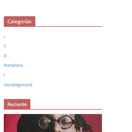
Categorías
¡
C
d
Portafolio
r
Uncategorized
Reciente