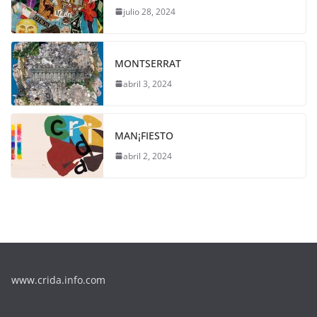
julio 28, 2024
MONTSERRAT
abril 3, 2024
MAN¡FIESTO
abril 2, 2024
www.crida.info.com