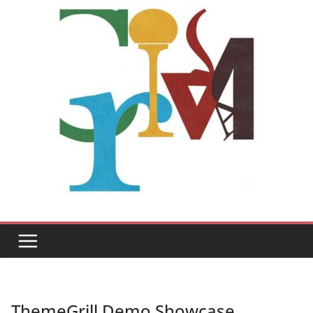
ThemeGrill Demo Showcase