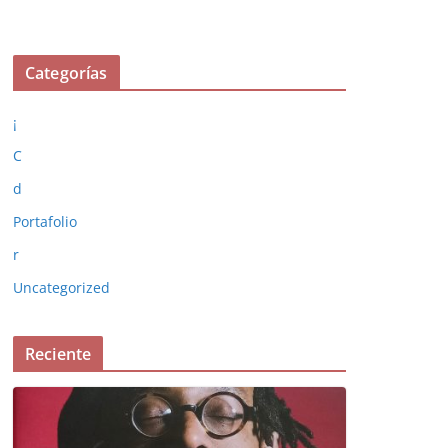
Categorías
¡
C
d
Portafolio
r
Uncategorized
Reciente