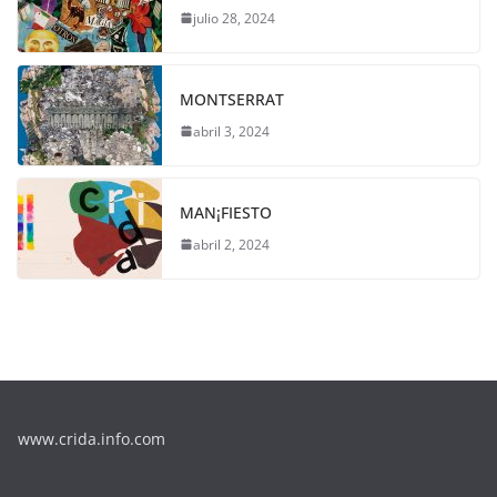
julio 28, 2024
MONTSERRAT
abril 3, 2024
MAN¡FIESTO
abril 2, 2024
www.crida.info.com