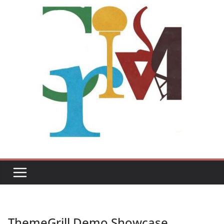
ThemeGrill Demo Showcase