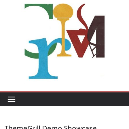
ThemeGrill Demo Showcase