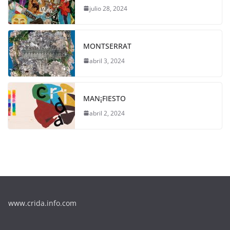
julio 28, 2024
MONTSERRAT
abril 3, 2024
MAN¡FIESTO
abril 2, 2024
www.crida.info.com