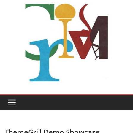
ThemeGrill Demo Showcase