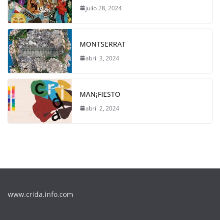
julio 28, 2024
MONTSERRAT
abril 3, 2024
MAN¡FIESTO
abril 2, 2024
www.crida.info.com