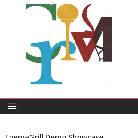
ThemeGrill Demo Showcase