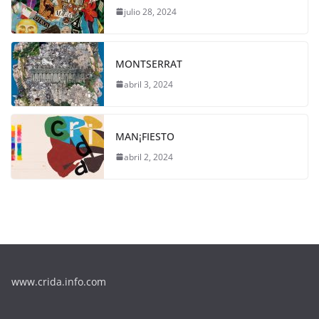
julio 28, 2024
MONTSERRAT
abril 3, 2024
MAN¡FIESTO
abril 2, 2024
www.crida.info.com