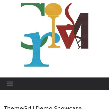
ThemeGrill Demo Showcase