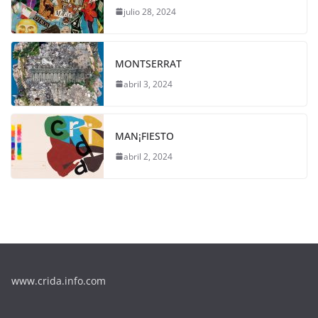
julio 28, 2024
MONTSERRAT
abril 3, 2024
MAN¡FIESTO
abril 2, 2024
www.crida.info.com