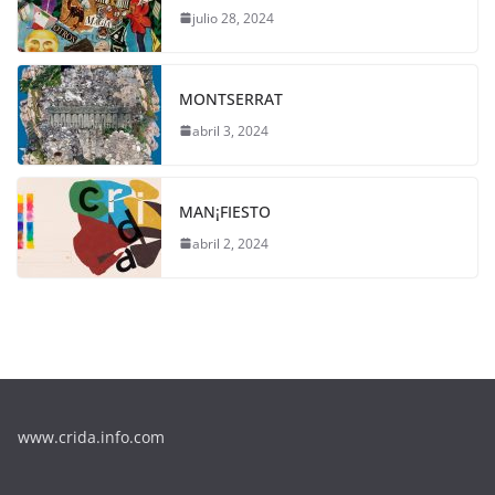
julio 28, 2024
MONTSERRAT
abril 3, 2024
MAN¡FIESTO
abril 2, 2024
www.crida.info.com