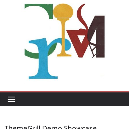
ThemeGrill Demo Showcase