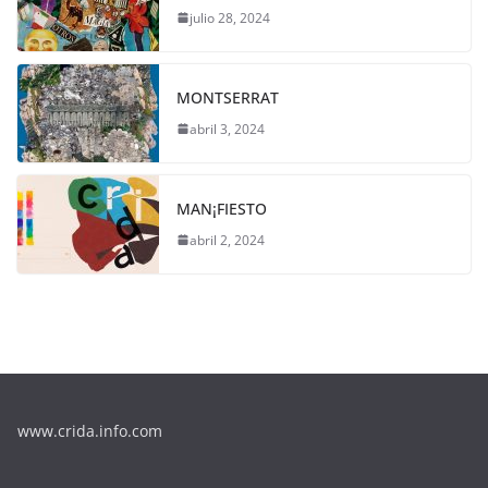
julio 28, 2024
MONTSERRAT
abril 3, 2024
MAN¡FIESTO
abril 2, 2024
www.crida.info.com