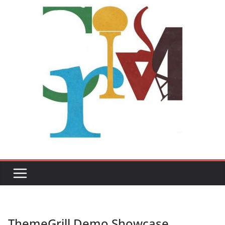
ThemeGrill Demo Showcase