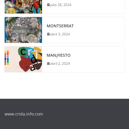
julio 28, 2024
MONTSERRAT
abril 3, 2024
MAN¡FIESTO
abril 2, 2024
www.crida.info.com