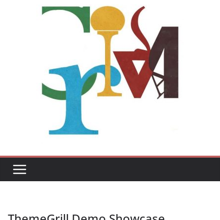
ThemeGrill Demo Showcase