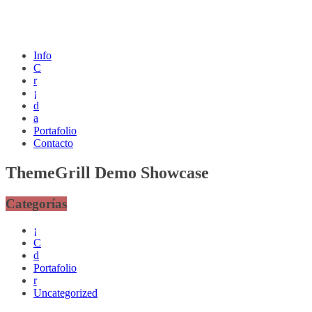
Info
C
r
¡
d
a
Portafolio
Contacto
ThemeGrill Demo Showcase
Categorías
¡
C
d
Portafolio
r
Uncategorized