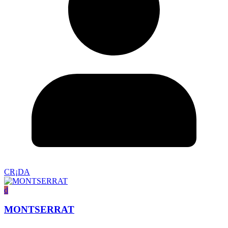
CR¡DA
d
MONTSERRAT