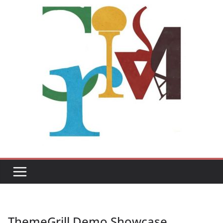
ThemeGrill Demo Showcase