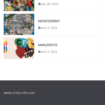
julio 28, 2024
MONTSERRAT
abril 3, 2024
MAN¡FIESTO
abril 2, 2024
www.crida.info.com