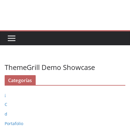
Saltar
al
contenido
ThemeGrill Demo Showcase
Categorías
¡
C
d
Portafolio