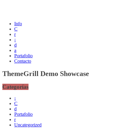
Info
C
r
¡
d
a
Portafolio
Contacto
ThemeGrill Demo Showcase
Categorías
¡
C
d
Portafolio
r
Uncategorized