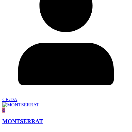
CR¡DA
d
MONTSERRAT