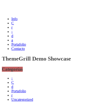
Info
C
r
¡
d
a
Portafolio
Contacto
ThemeGrill Demo Showcase
Categorías
¡
C
d
Portafolio
r
Uncategorized