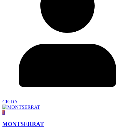
CR¡DA
d
MONTSERRAT