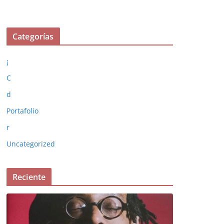
Categorías
¡
C
d
Portafolio
r
Uncategorized
Reciente