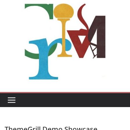
ThemeGrill Demo Showcase