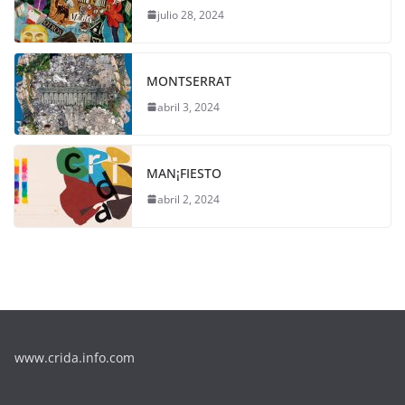
julio 28, 2024
MONTSERRAT
abril 3, 2024
MAN¡FIESTO
abril 2, 2024
www.crida.info.com