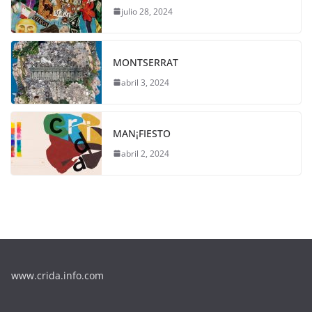
julio 28, 2024
MONTSERRAT
abril 3, 2024
MAN¡FIESTO
abril 2, 2024
www.crida.info.com