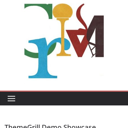
ThemeGrill Demo Showcase