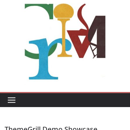
ThemeGrill Demo Showcase