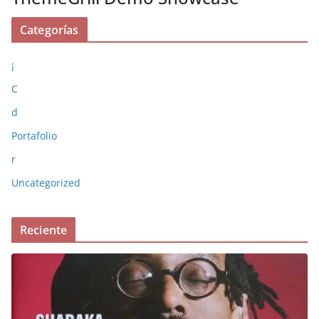
Categorías
¡
C
d
Portafolio
r
Uncategorized
Reciente