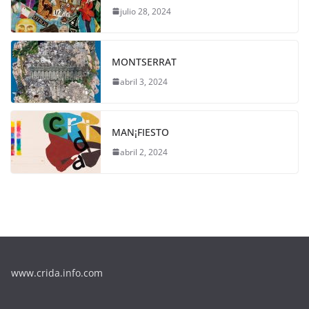
julio 28, 2024
MONTSERRAT
abril 3, 2024
MAN¡FIESTO
abril 2, 2024
www.crida.info.com