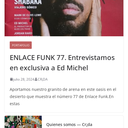
PORTAFOLIO
ENLACE FUNK 77. Entrevistamos
en exclusiva a Ed Michel
julio 28, 2024
CR¡DA
Aportamos nuestro granito de arena en este oasis en el
desierto que muestra el número 77 de Enlace Funk.En
estas
Quienes somos — Cr¡da