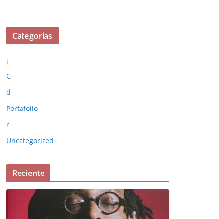
Categorías
¡
C
d
Portafolio
r
Uncategorized
Reciente