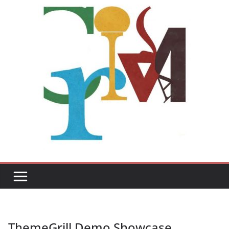
ThemeGrill Demo Showcase