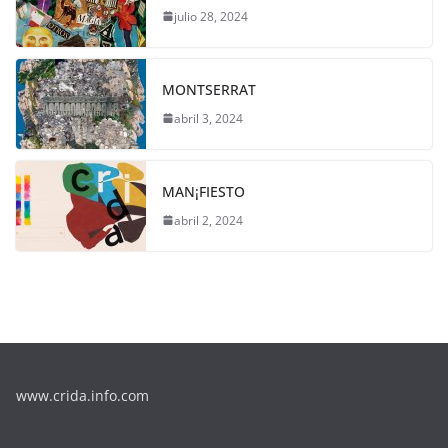
julio 28, 2024
MONTSERRAT
abril 3, 2024
MAN¡FIESTO
abril 2, 2024
www.crida.info.com