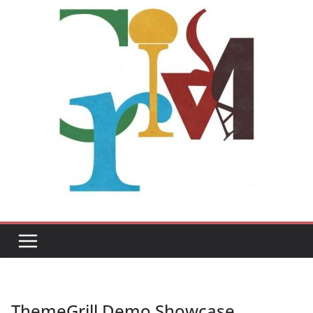
ThemeGrill Demo Showcase