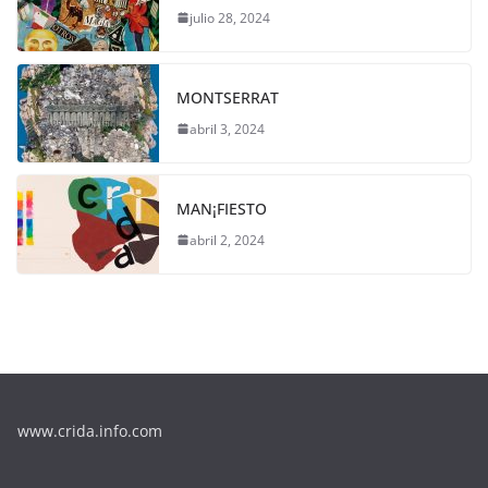
julio 28, 2024
MONTSERRAT
abril 3, 2024
MAN¡FIESTO
abril 2, 2024
www.crida.info.com