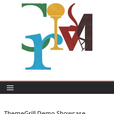
ThemeGrill Demo Showcase