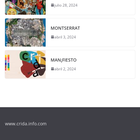
julio 28, 2024
MONTSERRAT
abril 3, 2024
MAN¡FIESTO
abril 2, 2024
www.crida.info.com