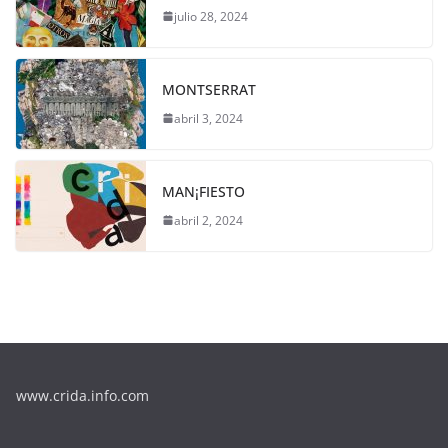
julio 28, 2024
MONTSERRAT
abril 3, 2024
MAN¡FIESTO
abril 2, 2024
www.crida.info.com