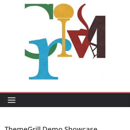
ThemeGrill Demo Showcase