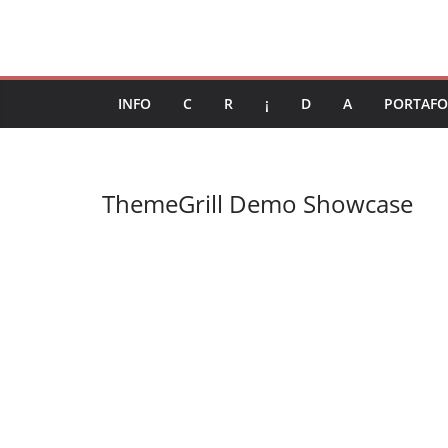
Saltar
al
contenido
INFO
C
R
¡
D
A
PORTAFO
ThemeGrill Demo Showcase