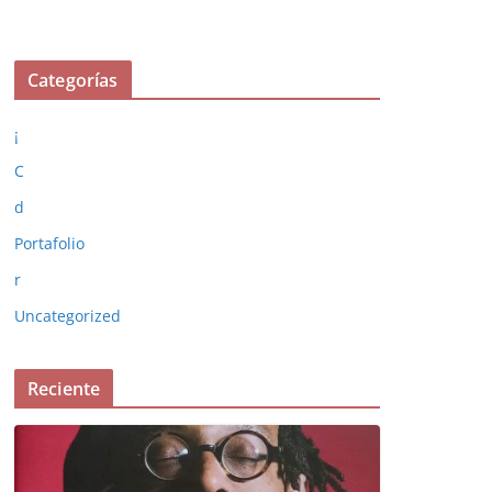
Categorías
¡
C
d
Portafolio
r
Uncategorized
Reciente