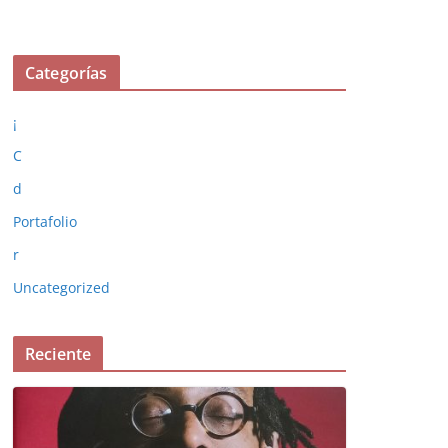
Categorías
¡
C
d
Portafolio
r
Uncategorized
Reciente