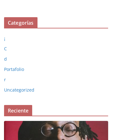
Categorías
¡
C
d
Portafolio
r
Uncategorized
Reciente