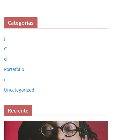
Categorías
¡
C
d
Portafolio
r
Uncategorized
Reciente