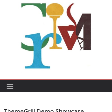
ThemeGrill Demo Showcase