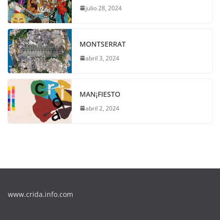
julio 28, 2024
MONTSERRAT
abril 3, 2024
MAN¡FIESTO
abril 2, 2024
www.crida.info.com