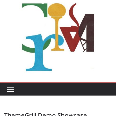
ThemeGrill Demo Showcase