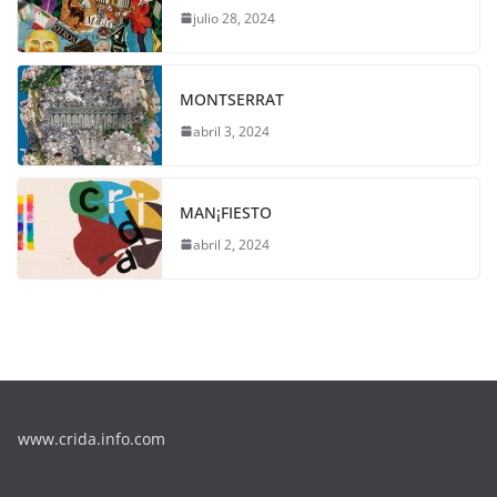
julio 28, 2024
MONTSERRAT
abril 3, 2024
MAN¡FIESTO
abril 2, 2024
www.crida.info.com