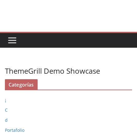
Saltar
al
contenido
ThemeGrill Demo Showcase
Categorías
¡
C
d
Portafolio